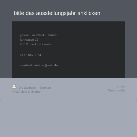
bitte das ausstellungsjahr anklicken
galerie . mühlfeld + stohrer
fahrgasse 27
60311 frankfurt / main
0172 6579073
muehlfeld-stohrer@web.de
Login
Druckversion
|
Sitemap
Webansicht
© Mühlfeld & Stohrer