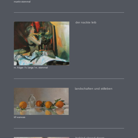
martin stommel
der nackte leib
m. fräger / h. lange / m. stommel
landschaften und stilleben
till warwas
behind closed doors