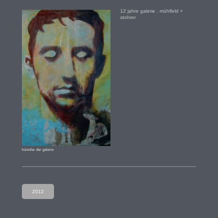
12 jahre galerie . mühlfeld +
stohrer
künstler der galerie
2012