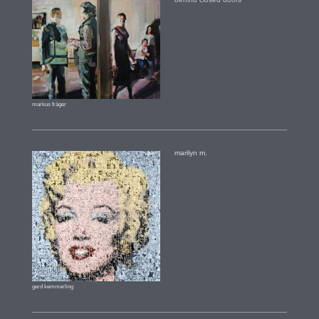
markus fräger
marilyn m.
gerd kemmerling