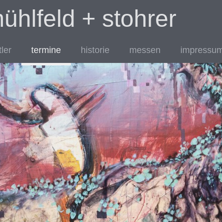
mühlfeld + stohrer
ler
termine
historie
messen
impressum