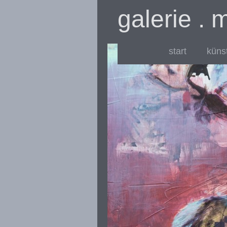
galerie . 
start
künst