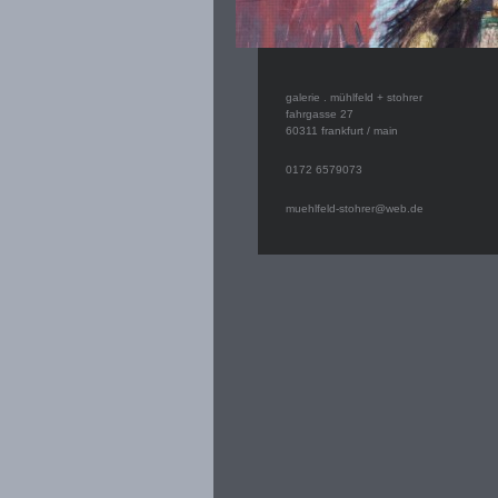
galerie . mühlfeld + stohrer
fahrgasse 27
60311 frankfurt / main
0172 6579073
muehlfeld-stohrer@web.de